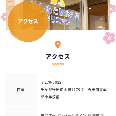
ア
ク
セ
ス
アクセス
access
〒278-0022
住所
千葉県野田市山崎1179-7 野田市立南
部小学校前
東武アーバンパークライン 梅郷駅 下