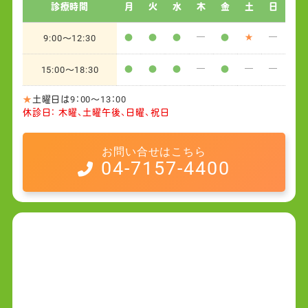
診療時間
月
火
水
木
金
土
日
9:00～12:30
●
●
●
─
●
★
─
15:00～18:30
●
●
●
─
●
─
─
★
土曜日は9：00～13：00
休診日： 木曜、土曜午後、日曜、祝日
お問い合せはこちら
04-7157-4400